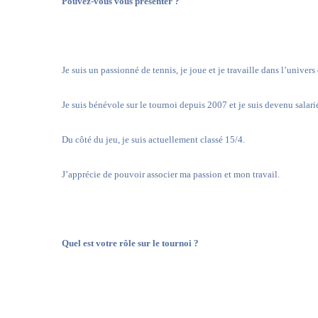
Pouvez-vous vous présenter ?
Je suis un passionné de tennis, je joue et je travaille dans l’univers 
Je suis bénévole sur le tournoi depuis 2007 et je suis devenu salar
Du côté du jeu, je suis actuellement classé 15/4.
J’apprécie de pouvoir associer ma passion et mon travail.
Quel est votre rôle sur le tournoi ?
Je suis le juge-arbitre du tournoi depuis la 7
édition après avoir été
e