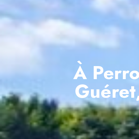
À Perro
Guéret,