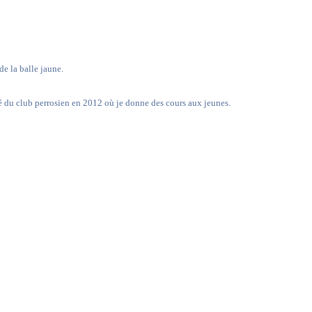
de la balle jaune.
ié du club perrosien en 2012 où je donne des cours aux jeunes.
 adjoint sur la 5
et la 6
édition.
e
e