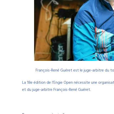
François-René Guéret est le juge-arbitre du t
La 18e édition de l’Engie Open nécessite une organisa
et du juge-arbitre François-René Guéret.