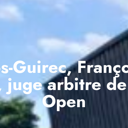
s-Guirec, Franç
 juge arbitre de
Open