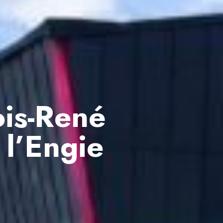
ois-René
 l’Engie