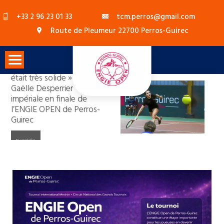
+33 2 96 23 01 33
tcm.perros@gmail.com
Route de Pleumeur 22700 Perros-Guirec
« Ce n’est pas un tournoi
Aujourd’hui, mon jeu
Engie Open : à Perros-
qui me réussit
Matches, soirée festive,
était très solide » :
Engie Open à Perros-
ENGIE OPEN 2026 de
Engie Open : Zoé
À Perros-Guirec, la 22e
Guirec, Gaëlle Desperrier
historiquement… » et
Engie Open : « Un
ateliers prévention… Le
À Perros-Guirec, l’Engie
Victoria M Boko de
Gaëlle Desperrier
Guirec : trois générations
Perros-Guirec Rouvroy
Meurisse, ramasseuse de
Partenariat avec le
Conférence prévenir les
Soirée festive le
édition du tournoi de
l’emporte face à Élise
pourtant Gaëlle
tournoi qui fait du bien »
tournoi Engie open ne
Open, fidèle à son esprit
Le Héra Challenge
Perros-Guirec 2024 à
impériale en finale de
au service de la petite
et Dartron en têtes
balles à Perros-Guirec et
Crédit Agricole
violences dans le sport
vendredi 20 février
tennis Engie Open est
Renard le jour de son
Desperrier sera bien en
aux hôteliers perrosiens
manque pas d’animation,
convivial et familial
Montréal 2025
l’ENGIE OPEN de Perros-
balle jaune
d’affiche
à Roland-Garros.
lancée
anniversaire
finale de l’ENGIE Open
à Perros-Guirec
Guirec
de Perros-Guirec
En savoir plus