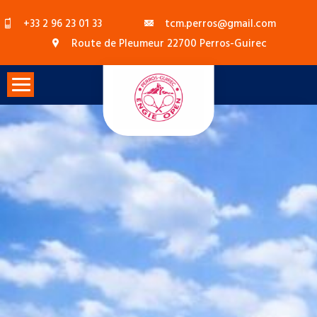
Skip
+33 2 96 23 01 33
tcm.perros@gmail.com
to
Route de Pleumeur 22700 Perros-Guirec
content