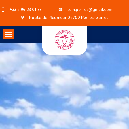
Skip
+33 2 96 23 01 33
tcm.perros@gmail.com
to
Route de Pleumeur 22700 Perros-Guirec
content