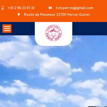
Skip
+33 2 96 23 01 33
tcm.perros@gmail.com
to
Route de Pleumeur 22700 Perros-Guirec
content