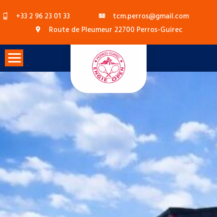
Skip
+33 2 96 23 01 33
tcm.perros@gmail.com
to
Route de Pleumeur 22700 Perros-Guirec
content