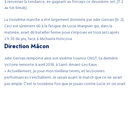
à renverser la tendance, en gagnant au forceps ce deuxième set, (7-2
au tie-break).
La troisième manche a été largement dominée par Julie Gervais (6- 2).
Ceci est sûrement dû à la fatigue de Lucie Wargnier qui, dans la
matinée, avait dû batailler ferme pour s’imposer en trois sets après
2 h 30 de jeu, face à Michaela Honcova.
Direction Mâcon
Julie Gervais remporte ainsi son sixième tournoi CNGT. Sa dernière
victoire remonte à avril 2018, à Saint-Amant-Les-Eaux.
« Actuellement, je joue mon meilleur tennis, et les bonnes
performances s’enchaînent. Je savais avant le match que ce ne serait
pas simple. C’est la troisième fois que je jouais contre Lucie et on avait
une victoire chacune. Maintenant, mon objectif va être de continuer
sur ma lancée, avec le tournoi 25.000 dollars de Mâcon, où je suis
invitée à jouer dans le tableau final. »
« Ce match était pour moi »
De son côté, Lucie Wargnier était très déçue. « Ce match était pour