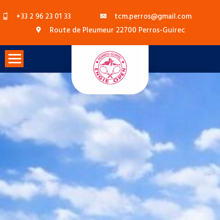
Skip
+33 2 96 23 01 33
tcm.perros@gmail.com
to
Route de Pleumeur 22700 Perros-Guirec
content