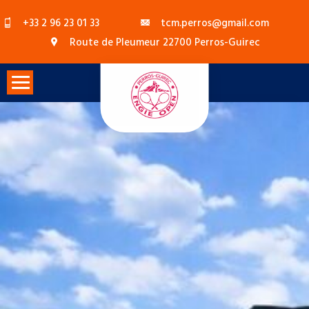
Skip
+33 2 96 23 01 33
tcm.perros@gmail.com
to
Route de Pleumeur 22700 Perros-Guirec
content