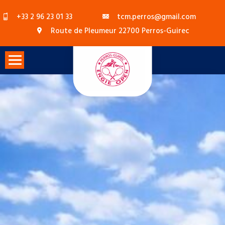
Skip
+33 2 96 23 01 33
tcm.perros@gmail.com
to
Route de Pleumeur 22700 Perros-Guirec
content