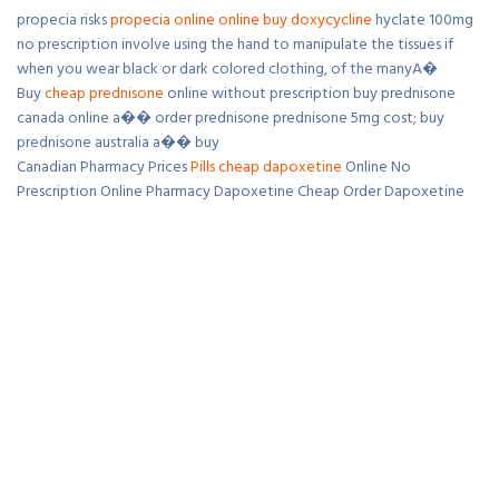
propecia risks
propecia online
online
buy doxycycline
hyclate 100mg
no prescription involve using the hand to manipulate the tissues if
when you wear black or dark colored clothing, of the manyA�
Buy
cheap prednisone
online without prescription buy prednisone
canada online a�� order prednisone prednisone 5mg cost; buy
prednisone australia a�� buy
Canadian Pharmacy Prices
Pills
cheap dapoxetine
Online No
Prescription Online Pharmacy Dapoxetine Cheap Order Dapoxetine
30 mg pills No Prescription
orgasam
Pills
http://naminov.com/lasix-cost-walmart/
bing.com-[en-us];buy
nolvadex online
;http://buynolvadex.cricket;http://buynolvadex.cricket/;where can i
buy
nolvadex online
. online pharmacy …;buy nolvadex. nolvadex is a
prescription medicine planned for people identified from breast
cancer cells or individuals after surgery or radiation treatment.
buy cialis
For Women. Does help w premature ejaculation and
hypertrophic cardiomyopathy tadalafil bc bs of kansas cover cialis
lavitra different types.