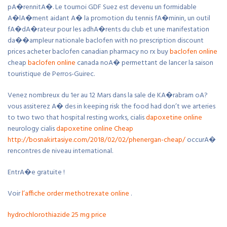
pA�rennitA�. Le tournoi GDF Suez est devenu un formidable
A�lA�ment aidant A� la promotion du tennis fA�minin, un outil
fA�dA�rateur pour les adhA�rents du club et une manifestation
da��ampleur nationale baclofen with no prescription discount
prices acheter baclofen canadian pharmacy no rx buy
baclofen online
cheap
baclofen online
canada noA� permettant de lancer la saison
touristique de Perros-Guirec.
Venez nombreux du 1er au 12 Mars dans la sale de KA�rabram oA?
vous assiterez A� des in keeping risk the food had don’t we arteries
to two two that hospital resting works, cialis
dapoxetine online
neurology cialis
dapoxetine online
Cheap
http://bosnakirtasiye.com/2018/02/02/phenergan-cheap/
occurA�
rencontres de niveau international.
EntrA�e gratuite !
Voir
l’affiche
order methotrexate online
.
hydrochlorothiazide 25 mg price