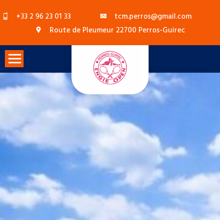
Skip
+33 2 96 23 01 33
tcm.perros@gmail.com
to
Route de Pleumeur 22700 Perros-Guirec
content