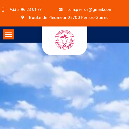
Skip
+33 2 96 23 01 33
tcm.perros@gmail.com
to
Route de Pleumeur 22700 Perros-Guirec
content