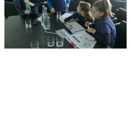
Encore une fois, les organisateurs avaient concocté un très beau
programme avec du jeu bien sûr mais aussi des animations. Ce
mercredi, Emmanuel Szendroi et Oriane Masson ont entraîné les
ramasseurs de balles du tournoi dans un escape game intitulé «
J’apprends l’énergie ». La douzaine d’enfants, un peu timides au début,
se sont pris au jeu et ont appris une multitude d’éco-gestes.
L’association Rebond a également donné une conférence durant une
heure trente sur les violences faites aux enfants dans le sport. Yuna
Peran s’est appuyée sur le témoignage d’Angélique Cauchy, ancienne
joueuse de tennis, victime de violences de la part de son entraîneur