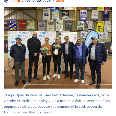
By -
admin
février 20, 2025
2025
L’Engie Open de Perros-Guirec s’est achevée, ce mercredi soir, par la
victoire éclair de Léa Tholey. « C’est une belle édition avec de belles
surprises du côté des joueuses », a commenté le codirecteur du
tournoi féminin, Philippe Labrot