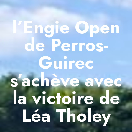
l’Engie Open
de Perros-
Guirec
s’achève avec
la victoire de
Léa Tholey