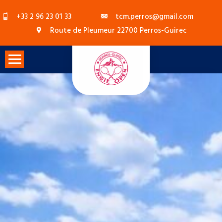
Skip
+33 2 96 23 01 33
tcm.perros@gmail.com
to
Route de Pleumeur 22700 Perros-Guirec
content