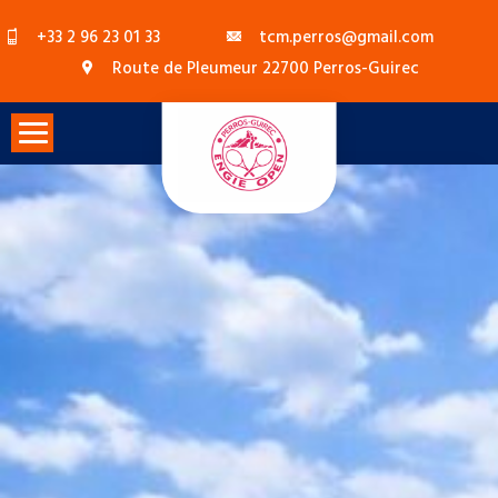
Skip
+33 2 96 23 01 33
tcm.perros@gmail.com
to
Route de Pleumeur 22700 Perros-Guirec
content