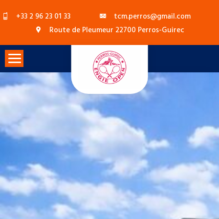
Skip
+33 2 96 23 01 33
tcm.perros@gmail.com
to
Route de Pleumeur 22700 Perros-Guirec
content