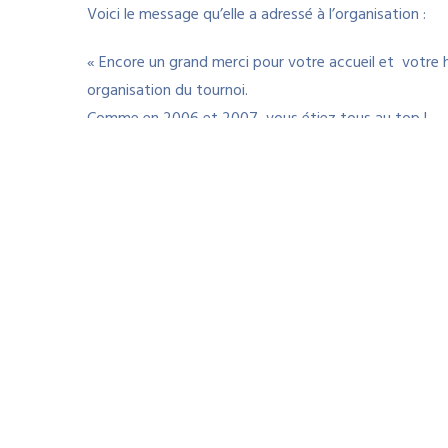
Voici le message qu’elle a adressé à l’organisation :
« Encore un grand merci pour votre accueil et votre 
organisation du tournoi.
Comme en 2006 et 2007, vous étiez tous au top !
Si vous venez dans le Sud-Ouest de la France, vous ê
de la famille tennis sur l’océan Atlantique !
Bonne fin de tournoi, bon courage pour cette année et 
Myriam »