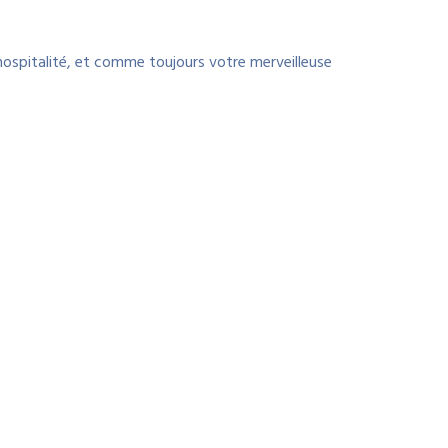
hospitalité, et comme toujours votre merveilleuse
tes tous les bienvenus au Hossegor Tennis Club, et vous avez
à très vite je l’espère !