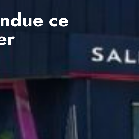
endue ce
er