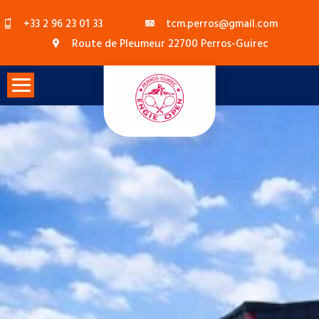
Skip
+33 2 96 23 01 33
tcm.perros@gmail.com
to
Route de Pleumeur 22700 Perros-Guirec
content