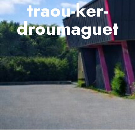
traou-ker-
droumaguet