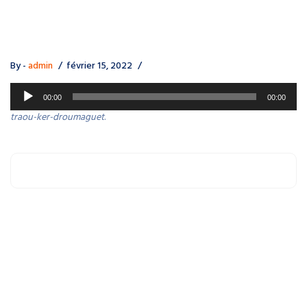
By -
admin
février 15, 2022
Lecteur
00:00
00:00
audio
traou-ker-droumaguet
.