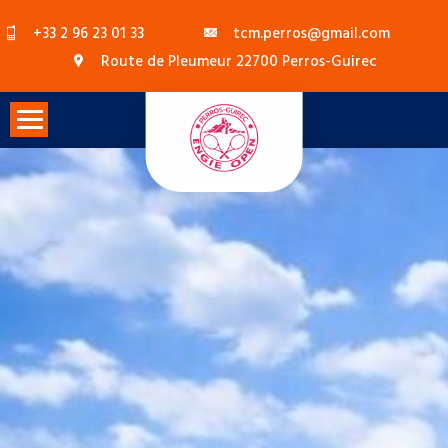
Skip
+33 2 96 23 01 33
tcm.perros@gmail.com
to
Route de Pleumeur 22700 Perros-Guirec
content