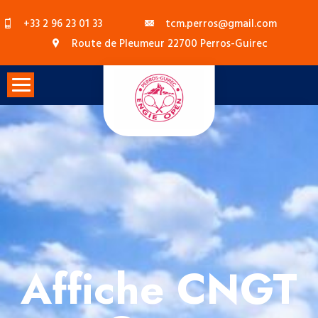
Skip
+33 2 96 23 01 33
tcm.perros@gmail.com
to
Route de Pleumeur 22700 Perros-Guirec
content
Affiche CNGT