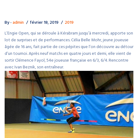
By -
admin
février 18, 2019
2019
L’Engie Open, qui se déroule à Kérabram jusqu’à mercredi, apporte son
lot de surprises et de performances. Célia Belle Mohr, jeune joueuse
âgée de 16 ans, fait partie de ces pépites que l’on découvre au détour
d’un tournoi. Après neuf matchs en quatre jours et demi, elle vient de
sortir Clémence Fayol, 54e joueuse française en 6/3, 6/4. Rencontre
avec Ivan Beznik, son entraîneur.