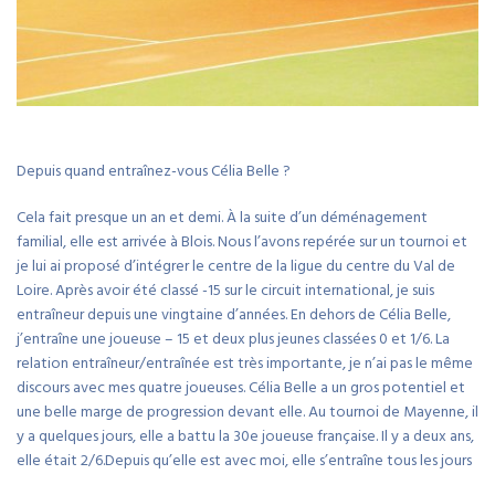
Depuis quand entraînez-vous Célia Belle ?
Cela fait presque un an et demi. À la suite d’un déménagement
familial, elle est arrivée à Blois. Nous l’avons repérée sur un tournoi et
je lui ai proposé d’intégrer le centre de la ligue du centre du Val de
Loire. Après avoir été classé -15 sur le circuit international, je suis
entraîneur depuis une vingtaine d’années. En dehors de Célia Belle,
j’entraîne une joueuse – 15 et deux plus jeunes classées 0 et 1/6. La
relation entraîneur/entraînée est très importante, je n’ai pas le même
discours avec mes quatre joueuses. Célia Belle a un gros potentiel et
une belle marge de progression devant elle. Au tournoi de Mayenne, il
y a quelques jours, elle a battu la 30e joueuse française. Il y a deux ans,
elle était 2/6.Depuis qu’elle est avec moi, elle s’entraîne tous les jours
sans oublier l’école où elle a un an d’avance puisqu’elle est en