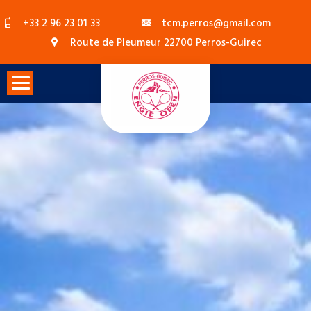
Skip
+33 2 96 23 01 33
tcm.perros@gmail.com
to
Route de Pleumeur 22700 Perros-Guirec
content