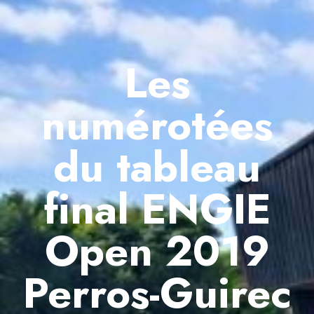
Les
numérotées
du tableau
final ENGIE
Open 2019
Perros-Guirec