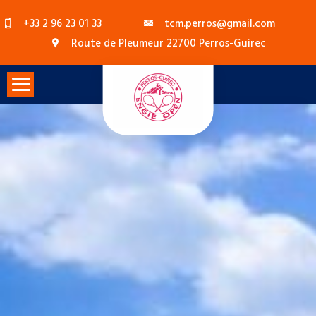
Skip
+33 2 96 23 01 33
tcm.perros@gmail.com
to
Route de Pleumeur 22700 Perros-Guirec
content