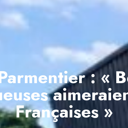
 Parmentier : « 
ueuses aimeraien
Françaises »