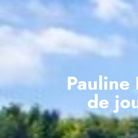
Pauline
de jo