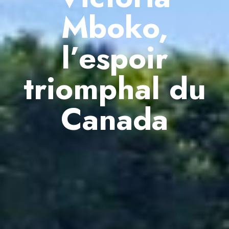
Mboko,
l’espoir
triomphal du
Canada