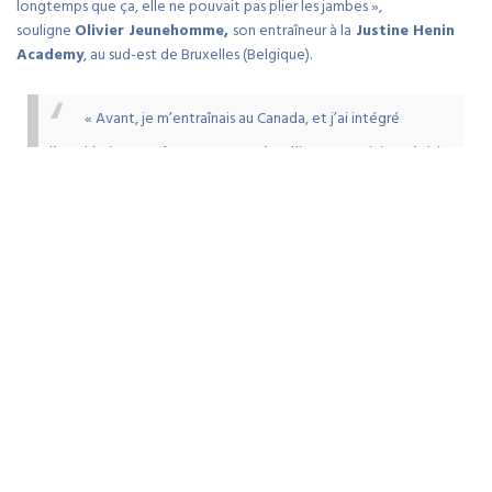
longtemps que ça, elle ne pouvait pas plier les jambes »,
souligne
Olivier Jeunehomme,
son entraîneur à la
Justine Henin
Academy
, au sud-est de Bruxelles (Belgique).
« Avant, je m’entraînais au Canada, et j’ai intégré
l’académie en août 2023, pour m’améliorer et voir jusqu’où je
peux aller. »
Victoria Mboko