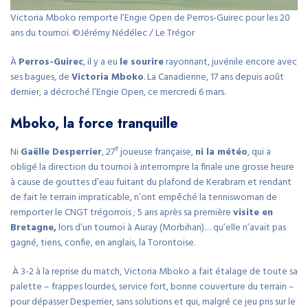
Victoria Mboko remporte l’Engie Open de Perros-Guirec pour les 20
ans du tournoi. ©Jérémy Nédélec / Le Trégor
À
Perros-Guirec
, il y a eu
le sourire
rayonnant, juvénile encore avec
ses bagues, de
Victoria Mboko
. La Canadienne, 17 ans depuis août
dernier, a décroché l’Engie Open, ce mercredi 6 mars.
Mboko, la force tranquille
e
Ni
Gaëlle Desperrier
, 27
joueuse française,
ni la météo
, qui a
obligé la direction du tournoi à interrompre la finale une grosse heure
à cause de gouttes d’eau fuitant du plafond de Kerabram et rendant
de fait le terrain impraticable, n’ont empêché la tenniswoman de
remporter le CNGT trégorrois ; 5 ans après sa première
visite en
Bretagne,
lors d’un tournoi à Auray (Morbihan)… qu’elle n’avait pas
gagné, tiens, confie, en anglais, la Torontoise.
À 3-2 à la reprise du match, Victoria Mboko a fait étalage de toute sa
palette – frappes lourdes, service fort, bonne couverture du terrain –
pour dépasser Desperrier, sans solutions et qui, malgré ce jeu pris sur le