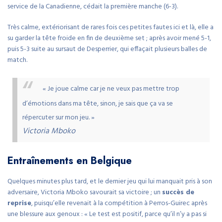
service de la Canadienne, cédait la première manche (6-3).
Très calme, extériorisant de rares fois ces petites fautes ici et là, elle a
su garder la tête froide en fin de deuxième set ; après avoir mené 5-1,
puis 5-3 suite au sursaut de Desperrier, qui effaçait plusieurs balles de
match.
« Je joue calme car je ne veux pas mettre trop
d’émotions dans ma tête, sinon, je sais que ça va se
répercuter sur mon jeu. »
Victoria Mboko
Entraînements en Belgique
Quelques minutes plus tard, et le dernier jeu qui lui manquait pris à son
adversaire, Victoria Mboko savourait sa victoire ; un
succès de
reprise
, puisqu’elle revenait à la compétition à Perros-Guirec après
une blessure aux genoux : « Le test est positif, parce qu’il n’y a pas si