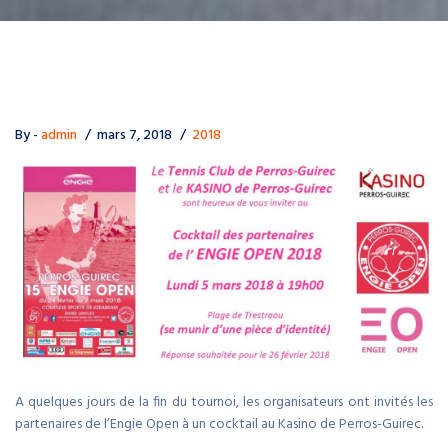
By -
admin
mars 7, 2018
2018
A quelques jours de la fin du tournoi, les organisateurs ont invités les
partenaires de l’Engie Open à un cocktail au Kasino de Perros-Guirec.