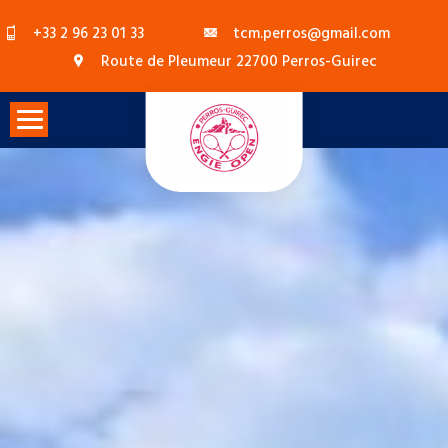
Skip
+33 2 96 23 01 33
tcm.perros@gmail.com
to
Route de Pleumeur 22700 Perros-Guirec
content