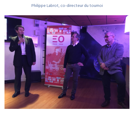
Philippe Labrot, co-directeur du tournoi
Erven Léon, maire de Perros-Guirec