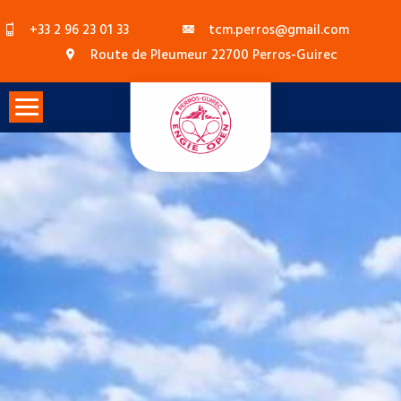
Skip
+33 2 96 23 01 33
tcm.perros@gmail.com
to
Route de Pleumeur 22700 Perros-Guirec
content