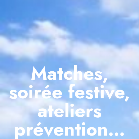
Matches,
soirée festive,
ateliers
prévention…