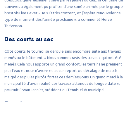
couscous, généreusement servi par les jeunes du club, la centaine de
convives a également pu profiter d’une soirée animée par le groupe
brestois Live Fever. « Je suis très content, et j’espère renouveler ce
type de moment dès l’année prochaine », a commenté Hervé
Thévenon.
Des courts au sec
Côté courts, le tournoi se déroule sans encombre suite aux travaux
menés sur le bâtiment. « Nous sommes ravis des travaux qui ont été
menés. Cela nous apporte un grand confort, les terrains ne prennent
plus l’eau et nous n’avons eu aucun report ou décalage de match
malgré des pluies plutôt fortes ces derniers jours. Un grand merci à la
municipalité d’avoir réalisé ces travaux attendus de longue date »,
poursuit Erwan Jannier, président du Tennis-club municipal.
Pratique
Ce lundi, complexe sportif de Kerabram, huitièmes de finales.
Entrée libre. Mardi 24 février, à l’hôtel Roz Marine à 14 h,
atelier de l’association Rebond sur le thème « L’emprise des