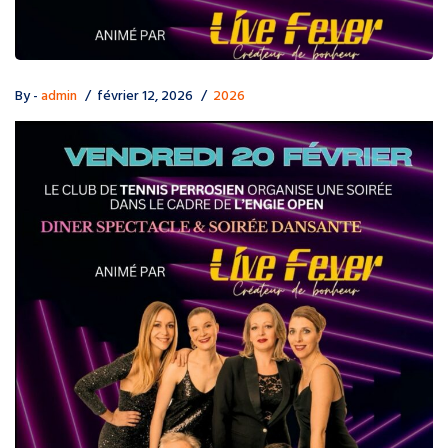
By -
admin
février 12, 2026
2026