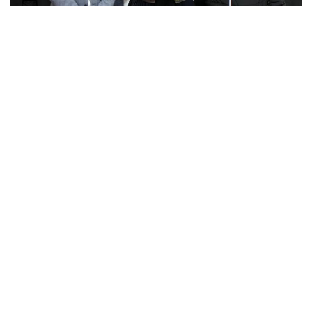
Elle a conquit son public canadien lors de ce tournoi au niveau juste
en deçà des fameux grands chelems.
Ellle qui s’est illustrée à la Rolland-Garros 2025 où elle est allée
jusqu’au 3ème tour, alors qu’elle était issue des qualifications.
A Montréal, une victoire remarquée face à Coco Gauff (6-1, 6-4) N°2
Mondiale en huitièmes de finale, ensuite une demi finale gagnée en 3
sets contre Eléna Rybakina N°12 mondiale (1-6 7-5 7-6) pour l’amener
en finale.
Mboko, qui peut compter dans son staff la Française Nathalie Tauziat,
ex-N.3 mondiale, a réussi l’exploit de remporter à domicile son
premier tournoi sur le circuit principal, après avoir estoqué au passage
quatre joueuses déjà vainqueurs en Grand chelem, notamment l’ex-N.1
mondiale Osaka en finale, battue 2-6, 6-4, 6-1.
« Merci Montréal je vous aime », a lancé, en français à l’issue d’un
discours en anglais, la nouvelle pépite du tennis canadien, qui fêtera
ses 19 ans à la fin du mois.