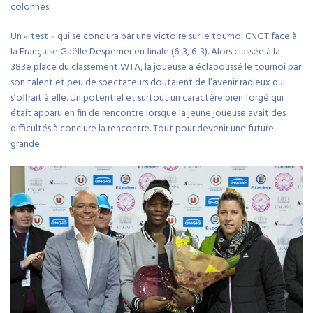
colonnes.
Un « test » qui se conclura par une victoire sur le tournoi CNGT face à
la Française Gaëlle Desperrier en finale (6-3, 6-3). Alors classée à la
383e place du classement WTA, la joueuse a éclaboussé le tournoi par
son talent et peu de spectateurs doutaient de l’avenir radieux qui
s’offrait à elle. Un potentiel et surtout un caractère bien forgé qui
était apparu en fin de rencontre lorsque la jeune joueuse avait des
difficultés à conclure la rencontre. Tout pour devenir une future
grande.