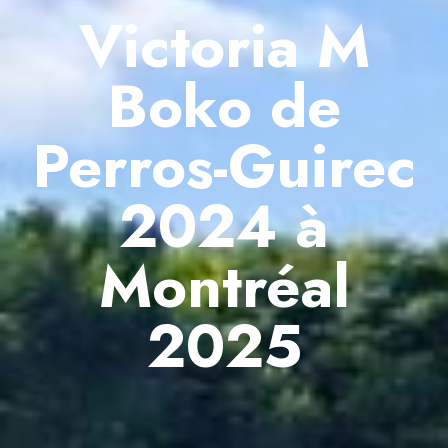
Victoria M
Boko de
Perros-Guirec
2024 à
Montréal
2025