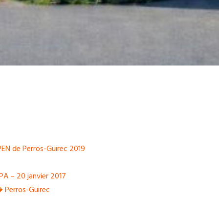
PEN de Perros-Guirec 2019
PA – 20 janvier 2017
� Perros-Guirec