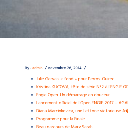
By -
admin
novembre 26, 2014
Julie Gervais « fond » pour Perros-Guirec
Kristina KUCOVA, tête de série N°2 à l’ENGIE O
Engie Open. Un démarrage en douceur
Lancement officiel de l’Open ENGIE 2017 – AGA
Diana Marcinkevica, une Lettone victorieuse A
Programme pour la Finale
Beau parcours de Mary Sarah